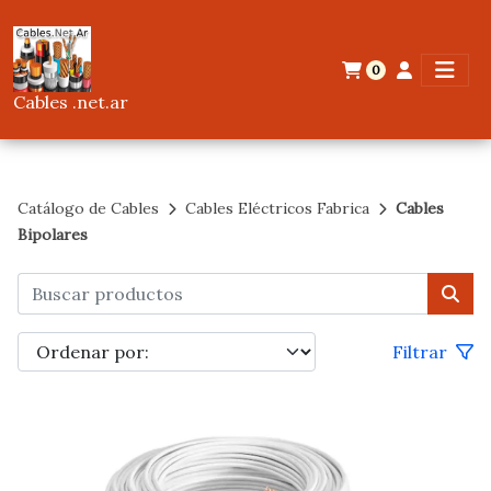
0
Cables .net.ar
Catálogo de Cables
Cables Eléctricos Fabrica
Cables
Bipolares
Filtrar