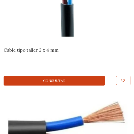
Cable tipo taller 2 x 4 mm
CONSULTAR