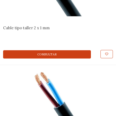
Cable tipo taller 2 x 1 mm
CONSULTAR