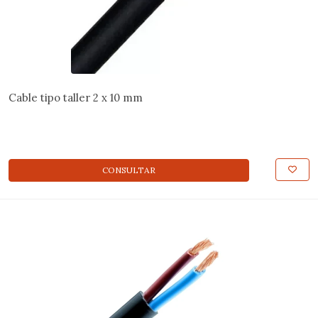
Cable tipo taller 2 x 10 mm
CONSULTAR