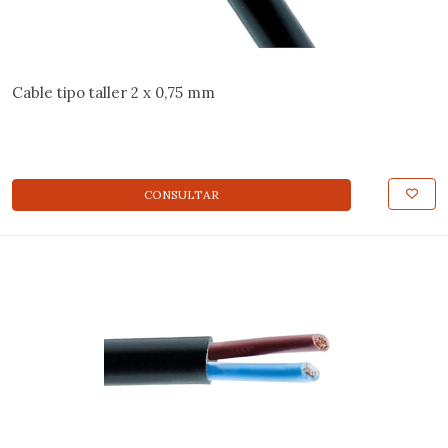
Cable tipo taller 2 x 0,75 mm
CONSULTAR