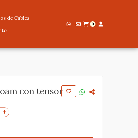
os de Cables
0
cto
Foam con tensor