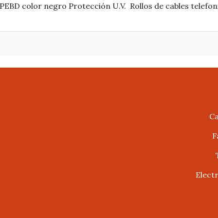
PEBD color negro Protección U.V. Rollos de cables telefoni
Ca
F
Elect