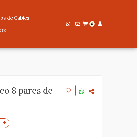
os de Cables
0
cto
ico 8 pares de