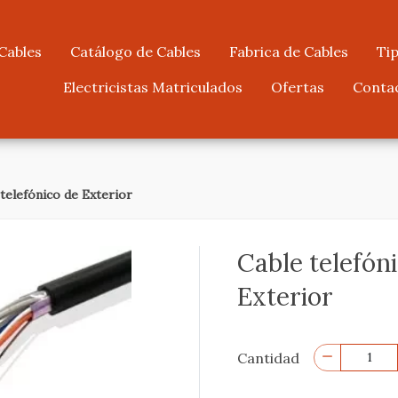
Cables
Catálogo de Cables
Fabrica de Cables
Tip
Electricistas Matriculados
Ofertas
Conta
telefónico de Exterior
Cable telefón
Exterior
Cantidad