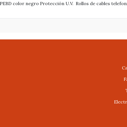
PEBD color negro Protección U.V. Rollos de cables telefoni
Ca
F
Elect