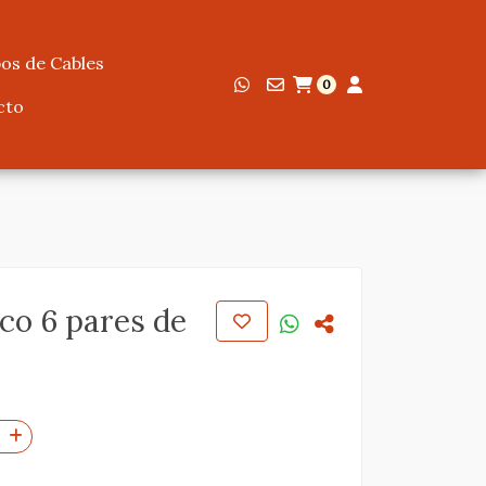
os de Cables
0
cto
ico 6 pares de