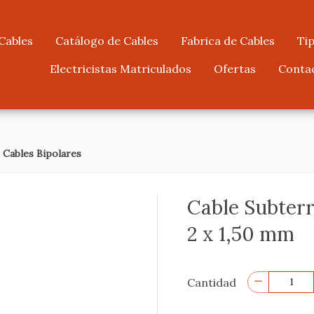
Cables
Catálogo de Cables
Fabrica de Cables
Tip
Electricistas Matriculados
Ofertas
Conta
>
Cables Bipolares
Cable Subterr
2 x 1,50 mm
Cantidad