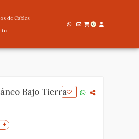
os de Cables
0
cto
áneo Bajo Tierra