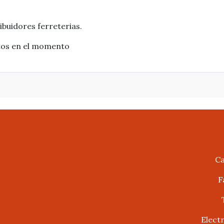
ibuidores ferreterias.
stos en el momento
Ca
F
Elect