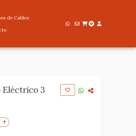
os de Cables
0
cto
 Eléctrico 3